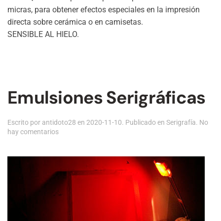
micras, para obtener efectos especiales en la impresión
directa sobre cerámica o en camisetas.
SENSIBLE AL HIELO.
Emulsiones Serigráficas
Escrito por
antidoto28
en
2020-11-10
. Publicado en
Serigrafía
.
No
en
hay comentarios
Emulsiones
Serigráficas