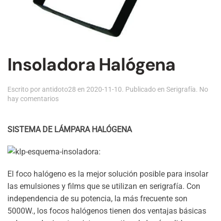
Insoladora Halógena
Escrito por
antidoto28
en
2020-11-10
. Publicado en
Serigrafía
.
No
en
hay comentarios
Insoladora
Halógena
SISTEMA DE LÁMPARA HALÓGENA
El foco halógeno es la mejor solución posible para insolar
las emulsiones y films que se utilizan en serigrafía. Con
independencia de su potencia, la más frecuente son
5000W., los focos halógenos tienen dos ventajas básicas