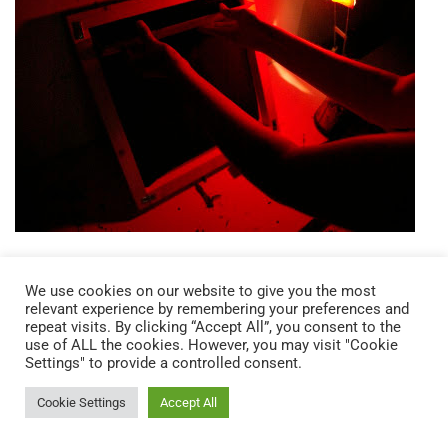
La segunda selección viene determinada por las
características químicas de la emulsión y su forma de
We use cookies on our website to give you the most
relevant experience by remembering your preferences and
sensibilizarla. Hace ya muchos años, puede permanecer en
repeat visits. By clicking “Accept All”, you consent to the
situación residual, se aplicaba una solución de bicromato
use of ALL the cookies. However, you may visit "Cookie
Settings" to provide a controlled consent.
amónico como sensibilizador (esta materia fue
desestimada por su alta toxicidad). Hoy el sensibilizador
Cookie Settings
Accept All
más frecuente son las sales de diazo, aunque están cada
día más presentes las emulsiones de fotopolímero puro,