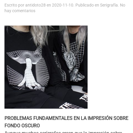
Escrito por
antidoto28
en
2020-11-10
. Publicado en
Serigrafía
.
No
en
hay comentarios
Impresión
sobre
fondo
oscuro
PROBLEMAS FUNDAMENTALES EN LA IMPRESIÓN SOBRE
FONDO OSCURO